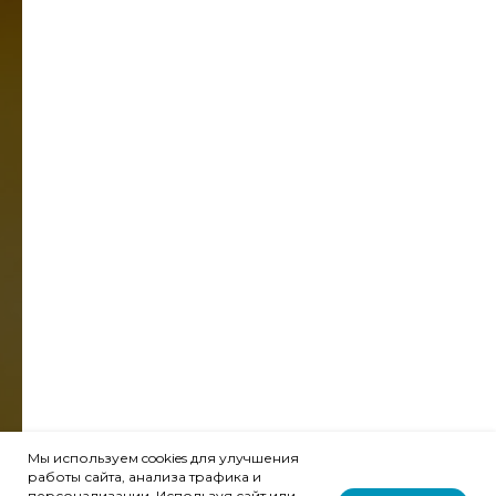
Хиты и акции
Добавки для здоровья и красоты
Премиальный коллаген
БАДы 4 Lemons
Система лояльности
О нас
Доставка и оплата
Статьи и новости
КОНТАКТЫ
Москва, пр. Мира 101, стр 1, офис 517
Санкт-Петербург, ул. Восстания 35, оф. 11
8 800 350-96-62
ПОЛИТИКА КОНФИДЕНЦИАЛЬНОСТИ
ПОЛИТИКА ВОЗВРАТА И ОБМЕНА ТОВАРА
ИП МОРОЗОВА И.А.,
ИНН: 742200620828
ОГРНИП: 304742218800079
Мы используем cookies для улучшения
работы сайта, анализа трафика и
персонализации. Используя сайт или