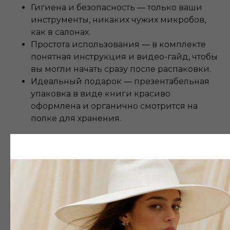
Гигиена и безопасность — только ваши
инструменты, никаких чужих микробов,
как в салонах.
Простота использования — в комплекте
понятная инструкция и видео-гайд, чтобы
вы могли начать сразу после распаковки.
Идеальный подарок — презентабельная
упаковка в виде книги красиво
оформлена и органично смотрится на
полке для хранения.
Представленный комплект прост в
использовании и абсолютно безопасен. Его
составляющие следующие:
Пилочка для кутикулы. Такой инструмент
для необрезного маникюра станет вашим
надёжным помощником в уходе за