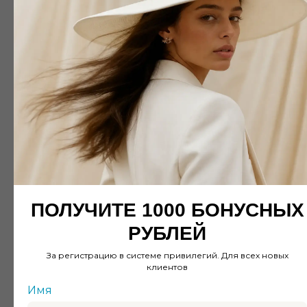
высокими стандартами к изготовлению БАДов
ПОЛУЧИТЕ 1000 БОНУСНЫХ
РУБЛЕЙ
Производство только на заводах с более чем
За регистрацию в системе привилегий. Для всех новых
50 летней историей
клиентов
Имя